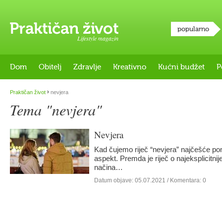
popularno
Lifestyle magazin
Dom
Obitelj
Zdravlje
Kreativno
Kućni budžet
P
›
Praktičan život
nevjera
Tema "nevjera"
Nevjera
Kad čujemo riječ “nevjera” najčešće po
aspekt. Premda je riječ o najeksplicitnij
načina…
Datum objave:
05.07.2021
/ Komentara: 0