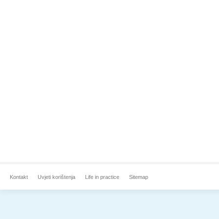
Kontakt
Uvjeti korištenja
Life in practice
Sitemap