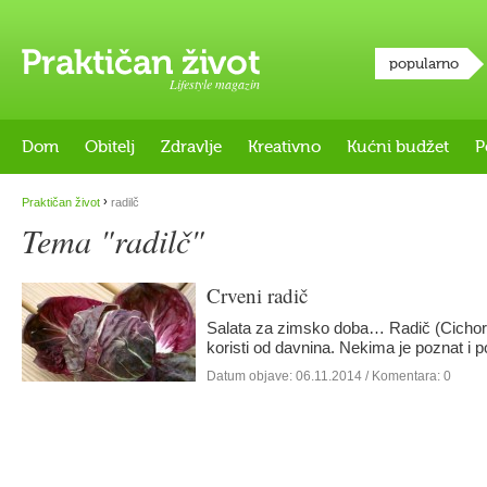
popularno
Lifestyle magazin
Dom
Obitelj
Zdravlje
Kreativno
Kućni budžet
P
›
Praktičan život
radilč
Tema "radilč"
Crveni radič
Salata za zimsko doba… Radič (Cichori
koristi od davnina. Nekima je poznat 
Datum objave:
06.11.2014
/ Komentara: 0