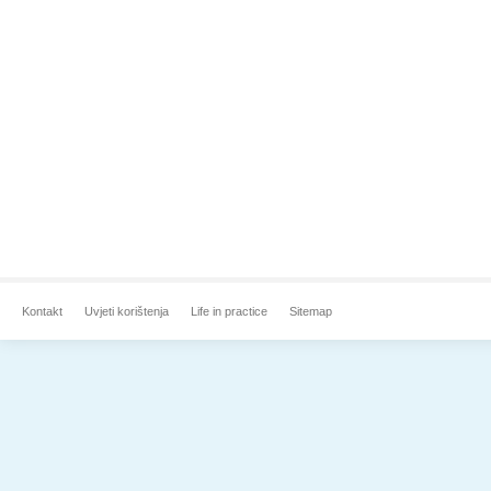
Kontakt
Uvjeti korištenja
Life in practice
Sitemap