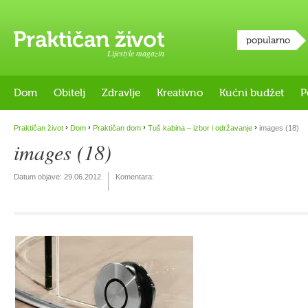
popularno
Lifestyle magazin
Dom
Obitelj
Zdravlje
Kreativno
Kućni budžet
P
›
›
›
›
Praktičan život
Dom
Praktičan dom
Tuš kabina – izbor i održavanje
images (18)
images (18)
Datum objave:
29.06.2012
Komentara: