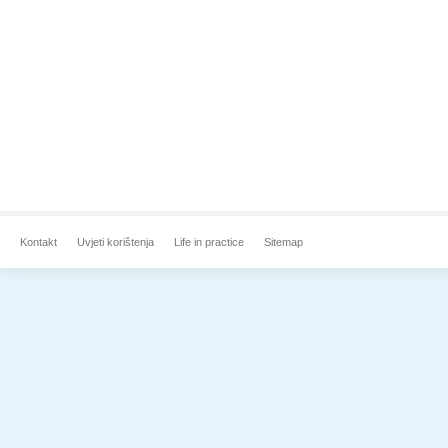
Kontakt
Uvjeti korištenja
Life in practice
Sitemap