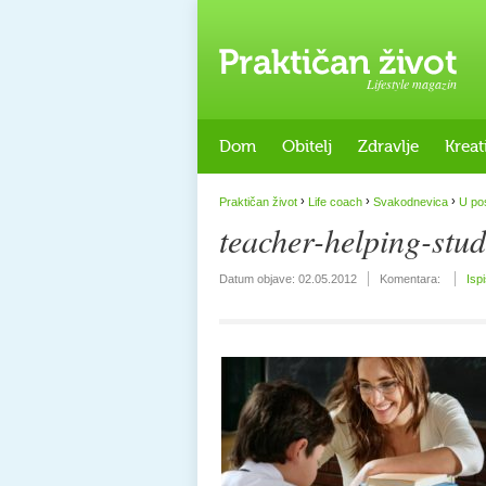
Lifestyle magazin
Dom
Obitelj
Zdravlje
Kreat
›
›
›
Praktičan život
Life coach
Svakodnevica
U po
teacher-helping-stud
Datum objave:
02.05.2012
Komentara:
Isp