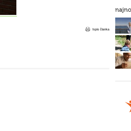
najno
Ispis članka