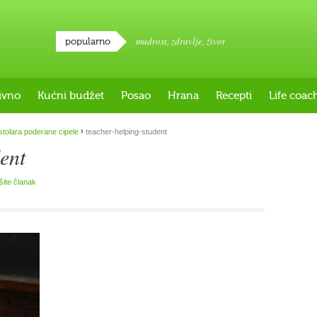
mudrost
,
zdravlje
,
život
popularno
ivno
Kućni budžet
Posao
Hrana
Recepti
Life coac
›
stolara poderane cipele
teacher-helping-student
ent
išite članak