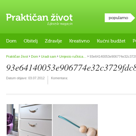
popularno
Lifestyle magazin
Dom
Obitelj
Zdravlje
Kreativno
Kućni budžet
P
›
›
›
›
Praktičan život
Dom
Uradi sam
Umjesto ručkica…
93e64140053e906774e32c3729
93e64140053e906774e32c3729fdc8
Datum objave:
03.07.2012
Komentara: