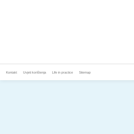
Kontakt
Uvjeti korištenja
Life in practice
Sitemap