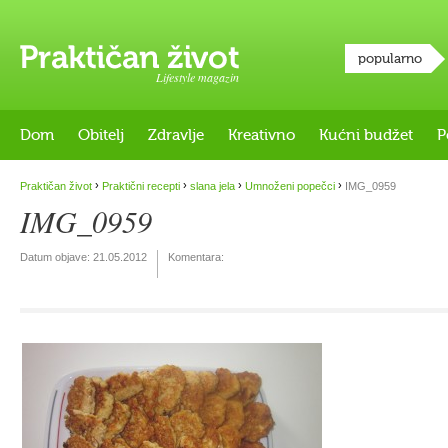
popularno
Lifestyle magazin
Dom
Obitelj
Zdravlje
Kreativno
Kućni budžet
P
›
›
›
›
Praktičan život
Praktični recepti
slana jela
Umnoženi popečci
IMG_0959
IMG_0959
Datum objave:
21.05.2012
Komentara: