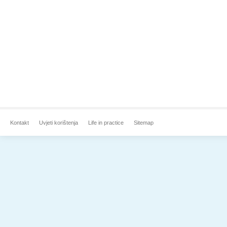
Kontakt
Uvjeti korištenja
Life in practice
Sitemap