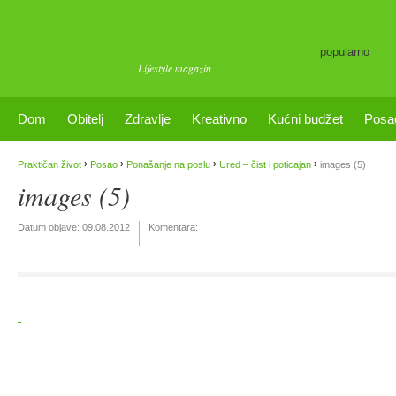
popularno
Lifestyle magazin
Dom
Obitelj
Zdravlje
Kreativno
Kućni budžet
Posa
›
›
›
›
Praktičan život
Posao
Ponašanje na poslu
Ured – čist i poticajan
images (5)
images (5)
Datum objave:
09.08.2012
Komentara: