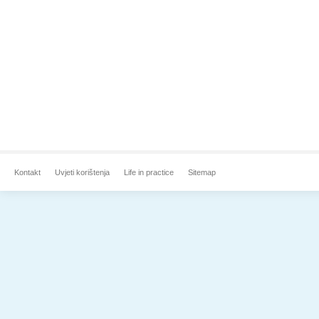
Kontakt
Uvjeti korištenja
Life in practice
Sitemap