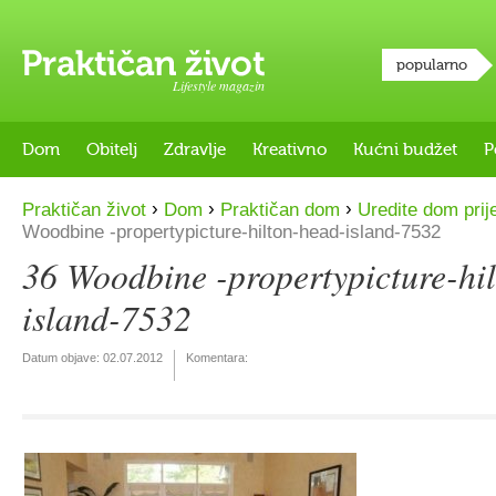
popularno
Lifestyle magazin
Dom
Obitelj
Zdravlje
Kreativno
Kućni budžet
P
›
›
›
Praktičan život
Dom
Praktičan dom
Uredite dom prij
Woodbine -propertypicture-hilton-head-island-7532
36 Woodbine -propertypicture-hi
island-7532
Datum objave:
02.07.2012
Komentara: