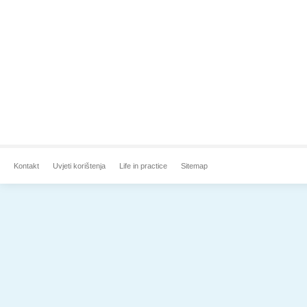
Kontakt
Uvjeti korištenja
Life in practice
Sitemap