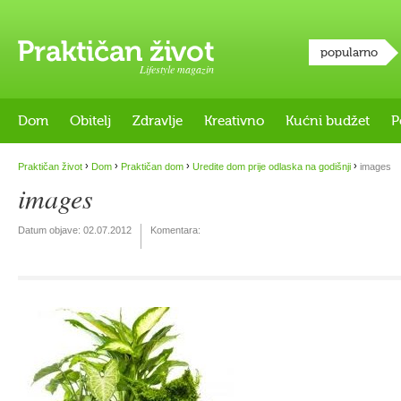
popularno
Lifestyle magazin
Dom
Obitelj
Zdravlje
Kreativno
Kućni budžet
P
›
›
›
›
Praktičan život
Dom
Praktičan dom
Uredite dom prije odlaska na godišnji
images
images
Datum objave:
02.07.2012
Komentara: