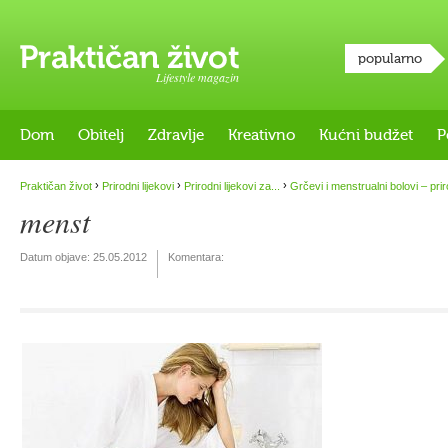
popularno
Lifestyle magazin
Dom
Obitelj
Zdravlje
Kreativno
Kućni budžet
P
›
›
›
Praktičan život
Prirodni lijekovi
Prirodni lijekovi za...
Grčevi i menstrualni bolovi – priro
menst
Datum objave:
25.05.2012
Komentara: