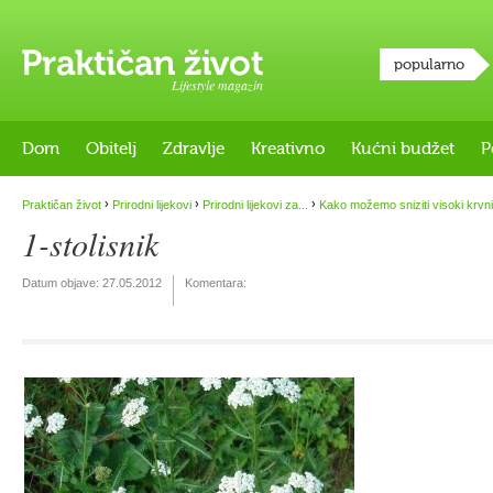
popularno
Lifestyle magazin
Dom
Obitelj
Zdravlje
Kreativno
Kućni budžet
P
›
›
›
Praktičan život
Prirodni lijekovi
Prirodni lijekovi za...
Kako možemo sniziti visoki krvni
1-stolisnik
Datum objave:
27.05.2012
Komentara: