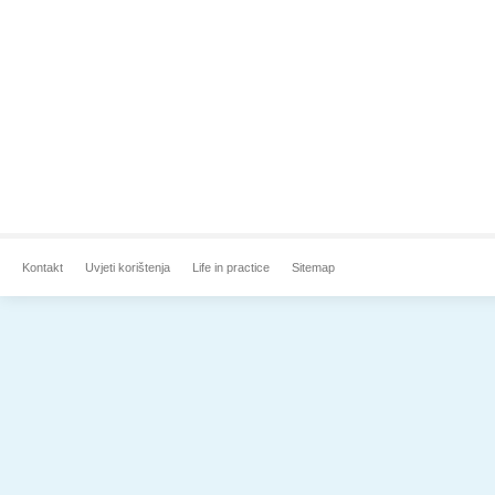
Kontakt
Uvjeti korištenja
Life in practice
Sitemap