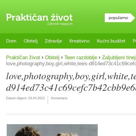
popularno
Lifestyle magazin
Dom
Obitelj
Zdravlje
Kreativno
Kućni budžet
P
›
›
›
Praktičan život
Obitelj
Teen razdoblje
Zaljubljeni tine
love,photography,boy,girl,white,tees-d914ed73c41c69c
love,photography,boy,girl,white,t
d914ed73c41c69cefc7b42cbb9e6
Datum objave:
24.04.2012
Komentara: