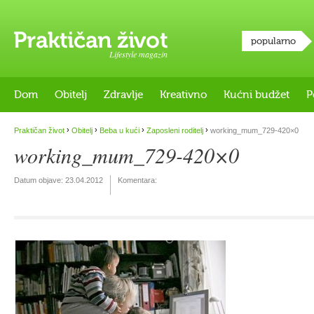
popularno
Lifestyle magazin
Dom
Obitelj
Zdravlje
Kreativno
Kućni budžet
P
›
›
›
›
Praktičan život
Obitelj
Beba u kući
Zaposleni roditelj
working_mum_729-420×0
working_mum_729-420×0
Datum objave:
23.04.2012
Komentara: