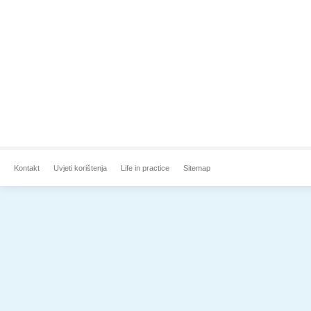
Kontakt
Uvjeti korištenja
Life in practice
Sitemap