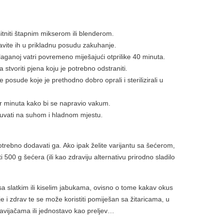
usitniti štapnim mikserom ili blenderom.
tavite ih u prikladnu posudu zakuhanje.
 laganoj vatri povremeno miješajući otprilike 40 minuta.
stvoriti pjena koju je potrebno odstraniti.
e posude koje je prethodno dobro oprali i sterilizirali u
ar minuta kako bi se napravio vakum.
čuvati na suhom i hladnom mjestu.
otrebno dodavati ga. Ako ipak želite varijantu sa šećerom,
00 g šećera (ili kao zdraviju alternativu prirodno sladilo
a slatkim ili kiselim jabukama, ovisno o tome kakav okus
e i zdrav te se može koristiti pomiješan sa žitaricama, u
avijačama ili jednostavo kao preljev…