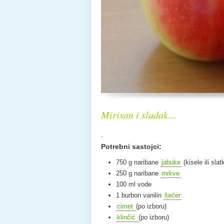
Mirisan i sladak…
.
Potrebni sastojci:
750 g naribane
jabuke
(kisele ili slat
250 g naribane
mrkve
100 ml vode
1 burbon vanilin
šećer
cimet
(po izboru)
klinčić
(po izboru)