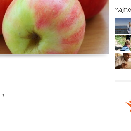
najno
ke)