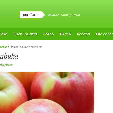
mudrost
,
zdravlje
,
život
popularno
ivno
Kućni budžet
Posao
Hrana
Recepti
Life coac
›
lastice
Domaći pekmez od jabuka
jabuka
šite članak