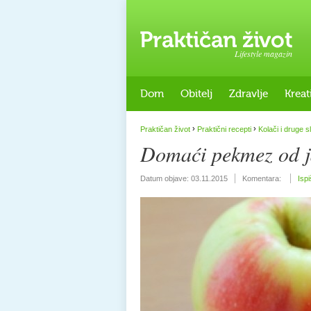
Lifestyle magazin
Dom
Obitelj
Zdravlje
Kreat
›
›
Praktičan život
Praktični recepti
Kolači i druge s
Domaći pekmez od 
Datum objave:
03.11.2015
Komentara:
Ispi