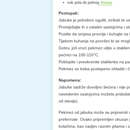
sok pola do jednog
limuna
Postupak:
Jabuke je potrebno oguliti, izribati te 
Promješajte ih s ostalim sastojcima i s
Pustite da smjesa provrije i kuhajte na
Tijekom kuhanja na površini bi se mogla 
Gotov, još vrući pekmez ulijte u staklen
pećnici na 100-110°C.
Poklopite i preokrenite staklenke na p
Pekmez se treba postepeno ohladiti i 
Napomena:
Jabuke sadrže dovoljno šećera i nije p
navedenim sastojcima možete pridodati 5
od stevije).
Pekmez od jabuka može se pripremiti s
preferirate. Ovako pripremljen ukusan j
kolačima, kao nadjev raznim pitama i s