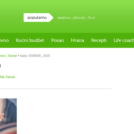
mudrost
,
zdravlje
,
život
popularno
ivno
Kućni budžet
Posao
Hrana
Recepti
Life coac
›
nice, čitanje
baby-2598005_1920
0
išite članak