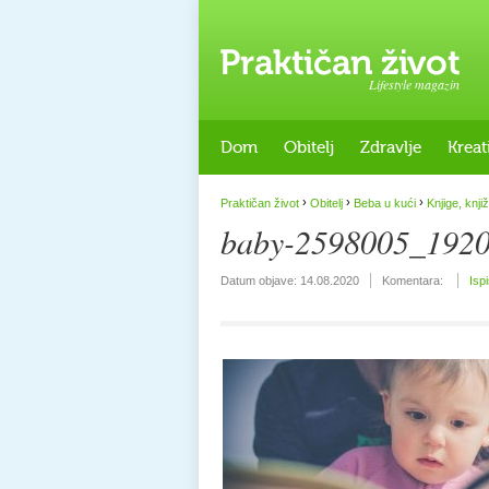
Lifestyle magazin
Dom
Obitelj
Zdravlje
Kreat
›
›
›
Praktičan život
Obitelj
Beba u kući
Knjige, knjiž
baby-2598005_192
Datum objave:
14.08.2020
Komentara:
Isp