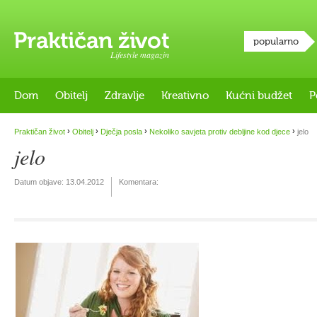
popularno
Lifestyle magazin
Dom
Obitelj
Zdravlje
Kreativno
Kućni budžet
P
›
›
›
›
Praktičan život
Obitelj
Dječja posla
Nekoliko savjeta protiv debljine kod djece
jelo
jelo
Datum objave:
13.04.2012
Komentara: