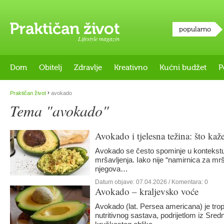
popularno
Lifestyle magazin
Dom
Obitelj
Zdravlje
Kreativno
Kućni budžet
P
›
Praktičan život
avokado
Tema "avokado"
Avokado i tjelesna težina: što kaž
Avokado se često spominje u kontekstu 
mršavljenja. Iako nije “namirnica za mr
njegova…
Datum objave:
07.04.2026
/ Komentara: 0
Avokado – kraljevsko voće
Avokado (lat. Persea americana) je trop
nutritivnog sastava, podrijetlom iz Sred