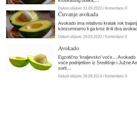
kruškastog oblika,…
Datum objave:
31.05.2022
/ Komentara: 0
Čuvanje avokada
Avokado ima relativno kratak rok trajan
konzumiramo li ga kroz ili-ili dva av
Datum objave:
29.03.2022
/ Komentara: 0
Avokado
Egzotično ‘kraljevsko’ voće… Avokado (
voće podrijetlom iz Središnje i Južne Am
sorti…
Datum objave:
26.09.2014
/ Komentara: 0