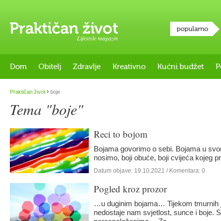
popularno
Lifestyle magazin
Dom
Obitelj
Zdravlje
Kreativno
Kućni budžet
P
›
Praktičan život
boje
Tema "boje"
Reci to bojom
Bojama govorimo o sebi. Bojama u svom
nosimo, boji obuće, boji cvijeća kojeg 
Datum objave:
19.10.2021
/ Komentara: 0
Pogled kroz prozor
…u duginim bojama… Tijekom tmurnih j
nedostaje nam svjetlost, sunce i boje. Si