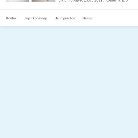
Datum objave:
23.05.2011
/ Komentara: 0
Kontakt
Uvjeti korištenja
Life in practice
Sitemap