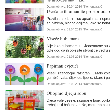
neraspoloženima… Za…
Datum objave:
30.04.2016
/ Komentara: 0
Uvećajte ili umanjite prostor oda
Pravila za odabir nisu apsolutna i nepr
se bližima, hladne daljima, iako se nal
Datum objave:
09.04.2015
/ Komentara: 0
Viseće bubamare
Nije lako bubamarcu… Jedostavne su za
gdje god da ih objesite stvorit će vedr
Datum objave:
21.08.2014
/ Komentara: 0
Papirnati cvjetići
Veseli, raznobojni, razigrani… Malo kolaž
gumbić, vata, šljokice, ljepilo, škare i 
Datum objave:
02.03.2014
/ Komentara: 0
Obojimo dječju sobu
Djeca vole vesele, razigrane boje, obl
trebaju biti baš takve. No, moramo pazi