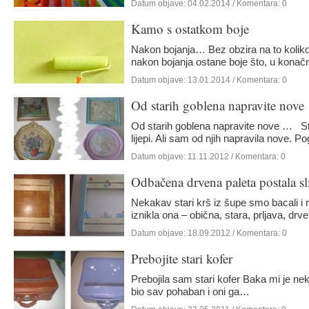
Datum objave:
04.02.2014
/ Komentara: 0
Kamo s ostatkom boje
Nakon bojanja… Bez obzira na to koliko 
nakon bojanja ostane boje što, u konačn
Datum objave:
13.01.2014
/ Komentara: 0
Od starih goblena napravite nove
Od starih goblena napravite nove … Sta
lijepi. Ali sam od njih napravila nove. P
Datum objave:
11.11.2012
/ Komentara: 0
Odbačena drvena paleta postala sl
Nekakav stari krš iz šupe smo bacali i 
iznikla ona – obična, stara, prljava, dr
Datum objave:
18.09.2012
/ Komentara: 0
Prebojite stari kofer
Prebojila sam stari kofer Baka mi je neki
bio sav pohaban i oni ga…