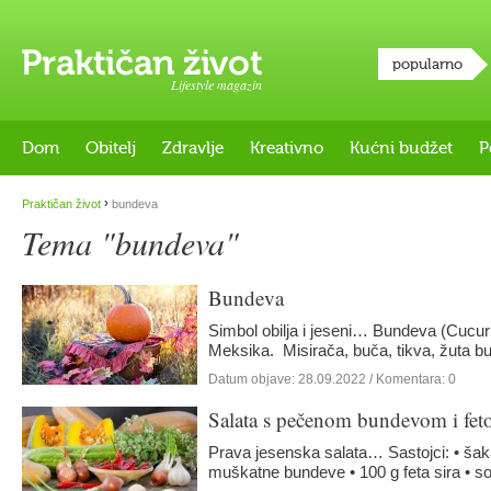
popularno
Lifestyle magazin
Dom
Obitelj
Zdravlje
Kreativno
Kućni budžet
P
›
Praktičan život
bundeva
Tema "bundeva"
Bundeva
Simbol obilja i jeseni… Bundeva (Cucurb
Meksika. Misirača, buča, tikva, žuta 
Datum objave:
28.09.2022
/ Komentara: 0
Salata s pečenom bundevom i fe
Prava jesenska salata… Sastojci: • šak
muškatne bundeve • 100 g feta sira • s