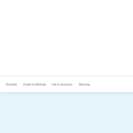
Kontakt
Uvjeti korištenja
Life in practice
Sitemap