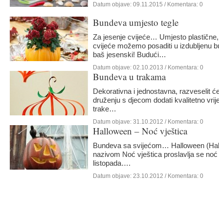
Datum objave:
09.11.2015
/ Komentara: 0
Bundeva umjesto tegle
Za jesenje cvijeće… Umjesto plastične, k
cvijeće možemo posaditi u izdubljenu b
baš jesenski! Budući…
Datum objave:
02.10.2013
/ Komentara: 0
Bundeva u trakama
Dekorativna i jednostavna, razveselit 
druženju s djecom dodati kvalitetno vri
trake…
Datum objave:
31.10.2012
/ Komentara: 0
Halloween – Noć vještica
Bundeva sa svijećom… Halloween (Hallo
nazivom Noć vještica proslavlja se noć 
listopada….
Datum objave:
23.10.2012
/ Komentara: 0