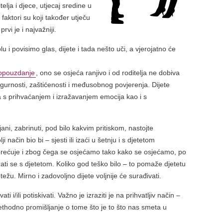
lja i djece, utjecaj sredine u
faktori su koji također utječu
rvi je i najvažniji.
i povisimo glas, dijete i tada nešto uči, a vjerojatno će
opouzdanje
, ono se osjeća ranjivo i od roditelja ne dobiva
igurnosti, zaštićenosti i međusobnog povjerenja. Dijete
 s prihvaćanjem i izražavanjem emocija kao i s
jani, zabrinuti, pod bilo kakvim pritiskom, nastojte
ji način bio bi – sjesti ili izaći u šetnju i s djetetom
terećuje i zbog čega se osjećamo tako kako se osjećamo, po
rati se s djetetom. Koliko god teško bilo – to pomaže djetetu
težu. Mirno i zadovoljno dijete voljnije će surađivati.
ti i/ili potiskivati. Važno je izraziti je na prihvatljiv način –
rethodno promišljanje o tome što je to što nas smeta u