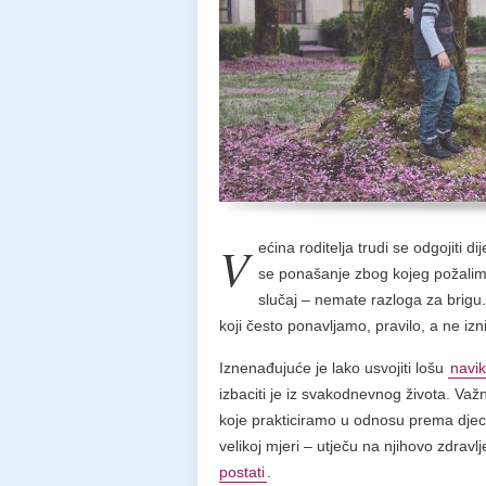
V
ećina roditelja trudi se odgojiti
se ponašanje zbog kojeg požalimo i
slučaj – nemate razloga za brig
koji često ponavljamo, pravilo, a ne iz
Iznenađujuće je lako usvojiti lošu
navi
izbaciti je iz svakodnevnog života. Važn
koje prakticiramo u odnosu prema djeci 
velikoj mjeri – utječu na njihovo zdravl
postati
.