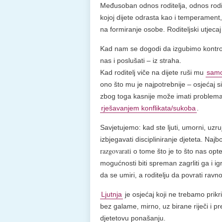
Međusoban odnos roditelja, odnos rodite
kojoj dijete odrasta kao i temperament, 
na formiranje osobe. Roditeljski utjecaj p
Kad nam se dogodi da izgubimo kontrolu 
nas i poslušati – iz straha.
Kad roditelj viče na dijete ruši mu
sam
ono što mu je najpotrebnije – osjećaj s
zbog toga kasnije može imati problema
rješavanjem konflikata/sukoba
.
Savjetujemo: kad ste ljuti, umorni, uzru
izbjegavati discipliniranje djeteta. Najbol
razgovarati
o tome što je to što nas op
mogućnosti biti spreman zagrliti ga i ig
da se umiri, a roditelju da povrati ravno
Ljutnja
je osjećaj koji ne trebamo prikriva
bez galame, mirno, uz birane riječi i p
djetetovu ponašanju.