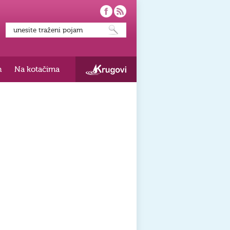
h
Na kotačima