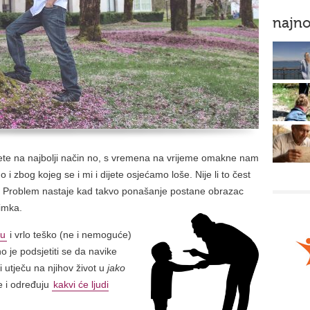
najno
 dijete na najbolji način no, s vremena na vrijeme omakne nam
 zbog kojeg se i mi i dijete osjećamo loše. Nije li to čest
u. Problem nastaje kad takvo ponašanje postane obrazac
nimka.
ku
i vrlo teško (ne i nemoguće)
o je podsjetiti se da navike
utječu na njihov život u
jako
je i određuju
kakvi će ljudi