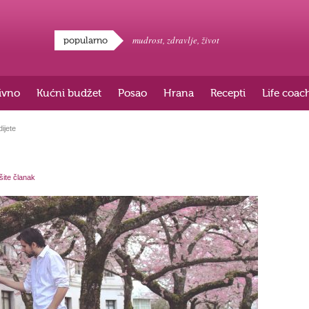
mudrost
,
zdravlje
,
život
popularno
ivno
Kućni budžet
Posao
Hrana
Recepti
Life coac
ijete
išite članak