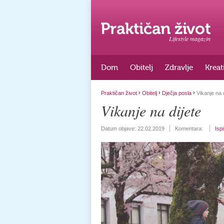
Lifestyle magazin
Dom
Obitelj
Zdravlje
Kreat
›
›
›
Praktičan život
Obitelj
Dječja posla
Vikanje na d
Vikanje na dijete
Datum objave:
22.02.2019
Komentara:
Isp