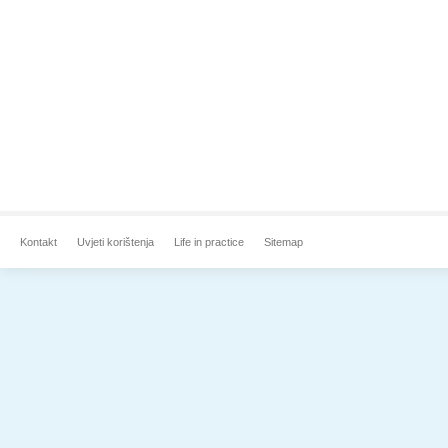
Kontakt
Uvjeti korištenja
Life in practice
Sitemap