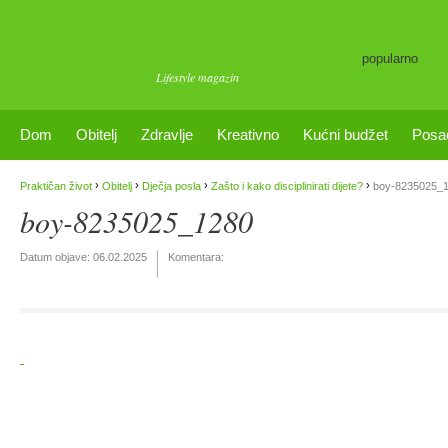
popularno
Lifestyle magazin
Dom
Obitelj
Zdravlje
Kreativno
Kućni budžet
Posa
›
›
›
›
Praktičan život
Obitelj
Dječja posla
Zašto i kako disciplinirati dijete?
boy-8235025_
boy-8235025_1280
Datum objave:
06.02.2025
Komentara: