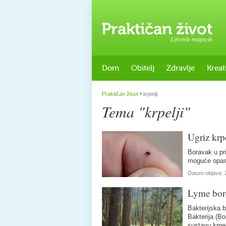
Lifestyle magazin
Dom
Obitelj
Zdravlje
Kreat
›
Praktičan život
krpelji
Tema "krpelji"
Ugriz krp
Boravak u pri
moguće opasn
Datum objave:
Lyme bore
Bakterijska 
Bakterija (Bo
sustavu krpe