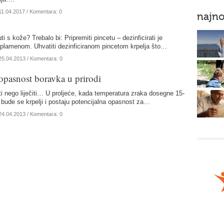
11.04.2017
/ Komentara: 0
najno
ti s kože? Trebalo bi: Pripremiti pincetu – dezinficirati je
i plamenom. Uhvatiti dezinficiranom pincetom krpelja što…
25.04.2013
/ Komentara: 0
 opasnost boravka u prirodi
iti nego liječiti… U proljeće, kada temperatura zraka dosegne 15-
 bude se krpelji i postaju potencijalna opasnost za…
24.04.2013
/ Komentara: 0