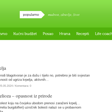
mudrost
,
zdravlje
,
život
popularno
ivno
Kućni budžet
Posao
Hrana
Recepti
Life coac
elja
rodi blagotvoran je za dušu i tijelo no, potrebno je biti svjestan
osti od ugriza krpelja, aktivnih…
25.05.2024
/ Komentara: 0
lioza – opasnost iz prirode
bolest koju na čovjeka ubodom prenosi zaraženi krpelj…
rrelia burgdolferi) uzročnik bolesti nalazi se u probavnom
lja….