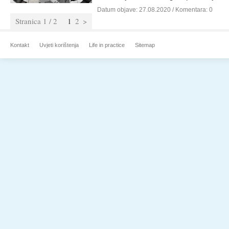
Datum objave:
27.08.2020
/ Komentara: 0
Stranica 1 / 2
1
2
>
Kontakt
Uvjeti korištenja
Life in practice
Sitemap