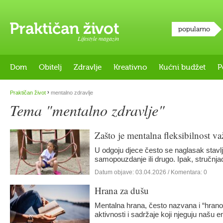
popularno
Lifestyle magazin
Dom
Obitelj
Zdravlje
Kreativno
Kućni budžet
P
›
Praktičan život
mentalno zdravlje
Tema "mentalno zdravlje"
Zašto je mentalna fleksibilnost važ
U odgoju djece često se naglasak stavlja
samopouzdanje ili drugo. Ipak, stručnja
Datum objave:
03.04.2026
/ Komentara: 0
Hrana za dušu
Mentalna hrana, često nazvana i “hran
aktivnosti i sadržaje koji njeguju našu