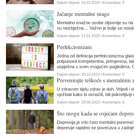
Datum objave:
03.03.2025
/ Komentara: 0
Jačanje mentalne snage
Mentalno snažne osobe otpornije su na 
su neizbježne… Važno je bolje se nosi
Datum objave:
21.01.2025
/ Komentara: 0
Perfekcionizam
Jedna od definicija perfekcionizma glasi
potpunosti kompetentna, primjerena, talen
uspješna u svim mogućim pogledima. O
Datum objave:
20.10.2023
/ Komentara: 0
Prevenirajte teškoće s mentalnim 
U zdravom tijelu zdrav je duh. Vrijedi i 
vježbati kako bi osnažili, bili pokretljiviji
Datum objave:
29.08.2023
/ Komentara: 0
Što mogu kada se osjećam depre
Depresija je vrlo čest mentalni poremeća
depresije rapidno se povećava u zadnje