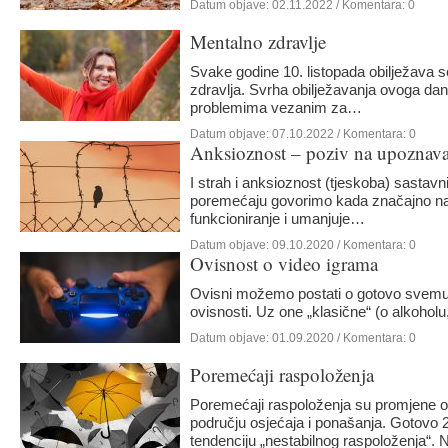
Datum objave:
02.11.2022
/ Komentara: 0
Mentalno zdravlje
Svake godine 10. listopada obilježava 
zdravlja. Svrha obilježavanja ovoga dana
problemima vezanim za…
Datum objave:
07.10.2022
/ Komentara: 0
Anksioznost – poziv na upoznava
I strah i anksioznost (tjeskoba) sastavn
poremećaju govorimo kada značajno n
funkcioniranje i umanjuje…
Datum objave:
09.10.2020
/ Komentara: 0
Ovisnost o video igrama
Ovisni možemo postati o gotovo svemu
ovisnosti. Uz one „klasične“ (o alkohol
Datum objave:
01.09.2020
/ Komentara: 0
Poremećaji raspoloženja
Poremećaji raspoloženja su promjene o
području osjećaja i ponašanja. Gotovo 
tendenciju „nestabilnog raspoloženja“