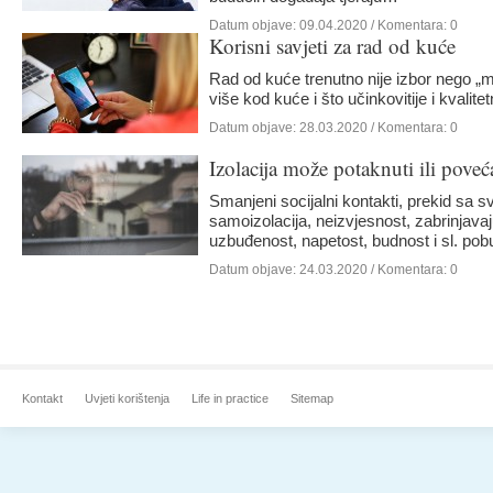
Datum objave:
09.04.2020
/ Komentara: 0
Korisni savjeti za rad od kuće
Rad od kuće trenutno nije izbor nego „m
više kod kuće i što učinkovitije i kvalite
Datum objave:
28.03.2020
/ Komentara: 0
Izolacija može potaknuti ili poveća
tjeskobu
Smanjeni socijalni kontakti, prekid sa
samoizolacija, neizvjesnost, zabrinjavaju
uzbuđenost, napetost, budnost i sl. p
Datum objave:
24.03.2020
/ Komentara: 0
Kontakt
Uvjeti korištenja
Life in practice
Sitemap