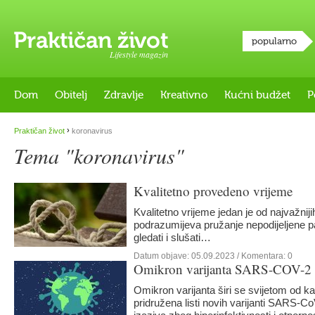
popularno
Lifestyle magazin
Dom
Obitelj
Zdravlje
Kreativno
Kućni budžet
P
›
Praktičan život
koronavirus
Tema "koronavirus"
Kvalitetno provedeno vrijeme
Kvalitetno vrijeme jedan je od najvažnijih
podrazumijeva pružanje nepodijeljene pa
gledati i slušati…
Datum objave:
05.09.2023
/ Komentara: 0
Omikron varijanta SARS-COV-2
Omikron varijanta širi se svijetom od k
pridružena listi novih varijanti SARS-C