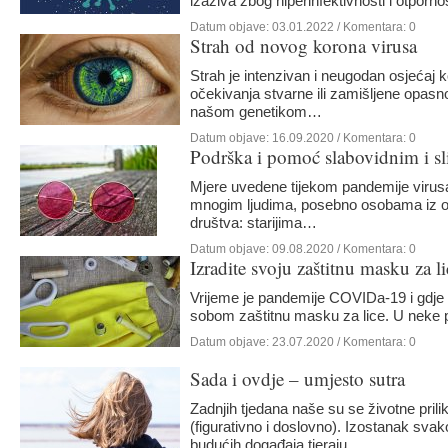
izaziva zbog hiperinfektivnosti i otporn
Datum objave:
03.01.2022
/ Komentara: 0
Strah od novog korona virusa
Strah je intenzivan i neugodan osjećaj ko
očekivanja stvarne ili zamišljene opasnosti
našom genetikom…
Datum objave:
16.09.2020
/ Komentara: 0
Podrška i pomoć slabovidnim i s
vrijeme pandemije
Mjere uvedene tijekom pandemije virus
mnogim ljudima, posebno osobama iz osjet
društva: starijima…
Datum objave:
09.08.2020
/ Komentara: 0
Izradite svoju zaštitnu masku za li
Vrijeme je pandemije COVIDa-19 i gdje 
sobom zaštitnu masku za lice. U neke 
Datum objave:
23.07.2020
/ Komentara: 0
Sada i ovdje – umjesto sutra
Zadnjih tjedana naše su se životne prili
(figurativno i doslovno). Izostanak svak
budućih događaja tjeraju…